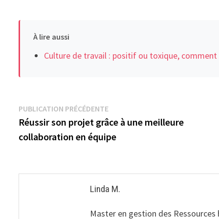
À lire aussi
Culture de travail : positif ou toxique, comment 
Navigation
Publication
PUBLICATION PRÉCÉDENTE
précédente :
Réussir son projet grâce à une meilleure
de
collaboration en équipe
l’article
Linda M.
Master en gestion des Ressources