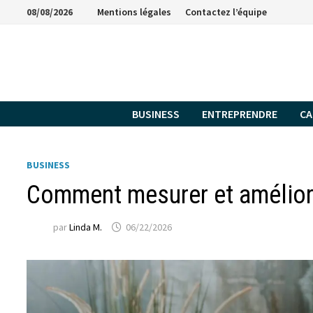
Passer
08/08/2026
Mentions légales
Contactez l’équipe
au
contenu
BUSINESS
ENTREPRENDRE
CA
BUSINESS
Comment mesurer et améliore
par
Linda M.
06/22/2026