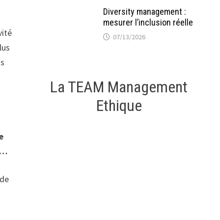
Diversity management :
mesurer l’inclusion réelle
vité
07/13/2026
lus
us
La TEAM Management
Ethique
e
n…
 de