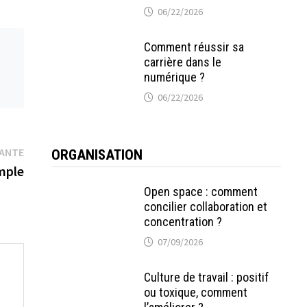
06/22/2026
Comment réussir sa
carrière dans le
numérique ?
06/22/2026
Publication
VANTE
ORGANISATION
suivante :
emple
Open space : comment
concilier collaboration et
concentration ?
07/09/2026
Culture de travail : positif
ou toxique, comment