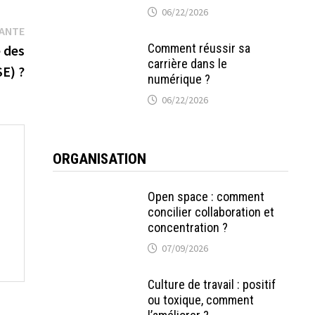
06/22/2026
Publication
VANTE
Comment réussir sa
suivante :
e des
carrière dans le
SE) ?
numérique ?
06/22/2026
ORGANISATION
Open space : comment
concilier collaboration et
concentration ?
07/09/2026
Culture de travail : positif
ou toxique, comment