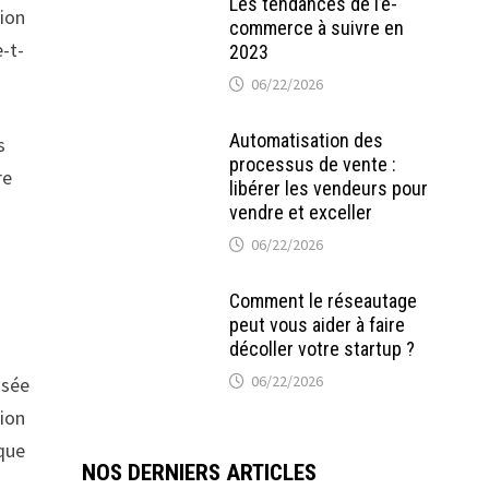
Les tendances de l’e-
tion
commerce à suivre en
e-t-
2023
06/22/2026
Automatisation des
s
processus de vente :
re
libérer les vendeurs pour
vendre et exceller
06/22/2026
Comment le réseautage
peut vous aider à faire
décoller votre startup ?
06/22/2026
isée
tion
ique
NOS DERNIERS ARTICLES