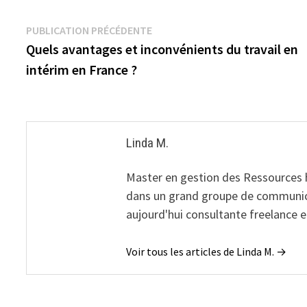
Navigation
Publication
PUBLICATION PRÉCÉDENTE
précédente :
Quels avantages et inconvénients du travail en
de
intérim en France ?
l’article
Linda M.
Master en gestion des Ressources
dans un grand groupe de communicat
aujourd'hui consultante freelance
Voir tous les articles de Linda M. →