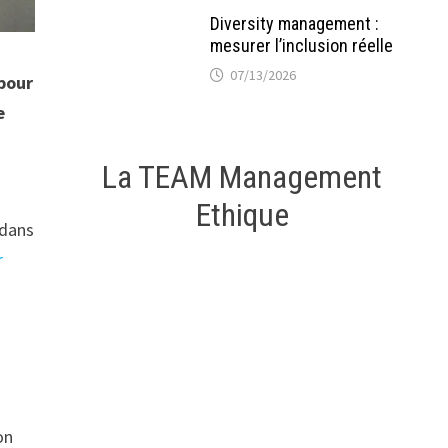
Diversity management :
mesurer l’inclusion réelle
07/13/2026
 pour
e
La TEAM Management
Ethique
 dans
r
e
a
on