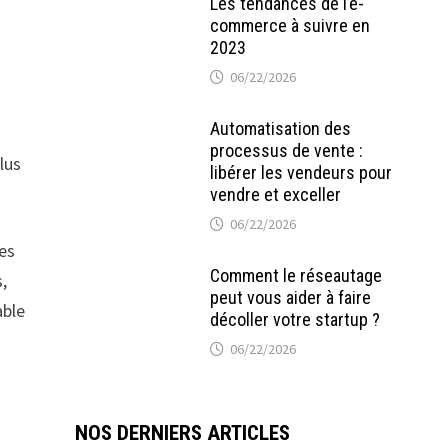
Les tendances de l’e-
commerce à suivre en
2023
06/22/2026
Automatisation des
processus de vente :
lus
libérer les vendeurs pour
vendre et exceller
06/22/2026
les
Comment le réseautage
,
peut vous aider à faire
able
décoller votre startup ?
06/22/2026
NOS DERNIERS ARTICLES