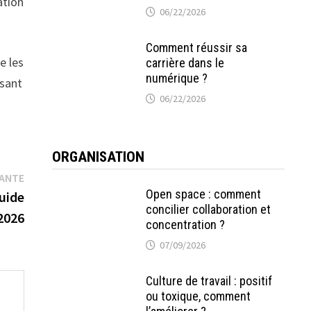
ation
06/22/2026
Comment réussir sa
e les
carrière dans le
numérique ?
isant
06/22/2026
ORGANISATION
Publication
VANTE
Open space : comment
suivante :
uide
concilier collaboration et
2026
concentration ?
07/09/2026
Culture de travail : positif
ou toxique, comment