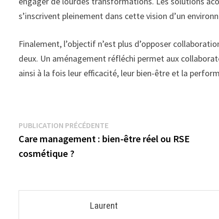
engager de lourdes transformations. Les solutions acou
s’inscrivent pleinement dans cette vision d’un environn
Finalement, l’objectif n’est plus d’opposer collaboratio
deux. Un aménagement réfléchi permet aux collaborateu
ainsi à la fois leur efficacité, leur bien-être et la perf
Navigation
Publication
PUBLICATION PRÉCÉDENTE
précédente :
Care management : bien-être réel ou RSE
de
cosmétique ?
l’article
Laurent