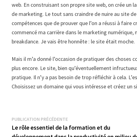
web. En construisant son propre site web, on crée un la
de marketing. Le tout sans craindre de nuire au site d
compétences que de prouver que l’on a réussi à faire cr
commencé ma carrière dans le marketing numérique, me
breakdance. Je vais être honnête : le site était moche.
Mais il m’a donné l’occasion de pratiquer des choses 
plus encore. Le site, bien qu’éventuellement infructueu
pratique. Il n’y a pas besoin de trop réfléchir à cela. 
Choisissez un domaine qui vous intéresse et créez un s
Navigation
Publication
PUBLICATION PRÉCÉDENTE
précédente :
Le rôle essentiel de la formation et du
de
développement dans la productivité en milieu d