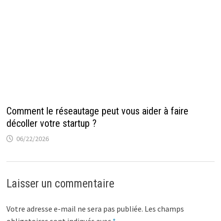
Comment le réseautage peut vous aider à faire
décoller votre startup ?
06/22/2026
Laisser un commentaire
Votre adresse e-mail ne sera pas publiée.
Les champs
obligatoires sont indiqués avec
*