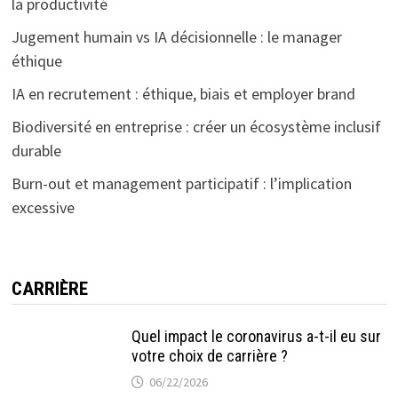
la productivité
Jugement humain vs IA décisionnelle : le manager
éthique
IA en recrutement : éthique, biais et employer brand
Biodiversité en entreprise : créer un écosystème inclusif
durable
Burn-out et management participatif : l’implication
excessive
CARRIÈRE
Quel impact le coronavirus a-t-il eu sur
votre choix de carrière ?
06/22/2026