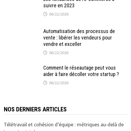
suivre en 2023
06/22/2026
Automatisation des processus de
vente : libérer les vendeurs pour
vendre et exceller
06/22/2026
Comment le réseautage peut vous
aider à faire décoller votre startup ?
06/22/2026
NOS DERNIERS ARTICLES
Télétravail et cohésion d’équipe : métriques au-delà de