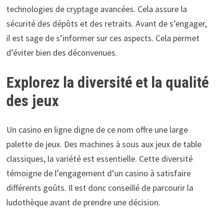
technologies de cryptage avancées. Cela assure la
sécurité des dépôts et des retraits. Avant de s’engager,
il est sage de s’informer sur ces aspects. Cela permet
d’éviter bien des déconvenues.
Explorez la diversité et la qualité
des jeux
Un casino en ligne digne de ce nom offre une large
palette de jeux. Des machines à sous aux jeux de table
classiques, la variété est essentielle. Cette diversité
témoigne de l’engagement d’un casino à satisfaire
différents goûts. Il est donc conseillé de parcourir la
ludothèque avant de prendre une décision.