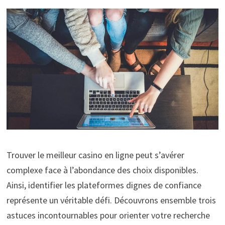
Trouver le meilleur casino en ligne peut s’avérer
complexe face à l’abondance des choix disponibles.
Ainsi, identifier les plateformes dignes de confiance
représente un véritable défi. Découvrons ensemble trois
astuces incontournables pour orienter votre recherche