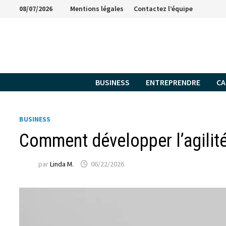
Passer
08/07/2026
Mentions légales
Contactez l’équipe
au
contenu
BUSINESS
ENTREPRENDRE
CA
BUSINESS
Comment développer l’agilité
par
Linda M.
06/22/2026