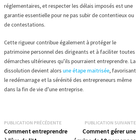
réglementaires, et respecter les délais imposés est une
garantie essentielle pour ne pas subir de contentieux ou
de contestations.
Cette rigueur contribue également à protéger le
patrimoine personnel des dirigeants et à faciliter toutes
démarches ultérieures qu’ils pourraient entreprendre. La
dissolution devient alors
une étape maitrisée
, favorisant
le redémarrage et la sérénité des entrepreneurs même
dans la fin de vie d’une entreprise.
Navigation
Publication
P
PUBLICATION PRÉCÉDENTE
PUBLICATION SUIVANTE
précédente :
s
Comment entreprendre
Comment gérer une
de