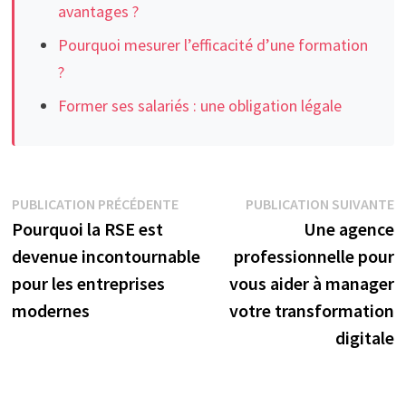
avantages ?
Pourquoi mesurer l’efficacité d’une formation
?
Former ses salariés : une obligation légale
Navigation
Publication
P
PUBLICATION PRÉCÉDENTE
PUBLICATION SUIVANTE
précédente :
s
Pourquoi la RSE est
Une agence
de
devenue incontournable
professionnelle pour
l’article
pour les entreprises
vous aider à manager
modernes
votre transformation
digitale