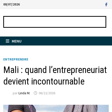
Passer
08/07/2026
au
contenu
MENU
ENTREPRENDRE
Mali : quand l’entrepreneuriat
devient incontournable
par
Linda M.
06/22/2026