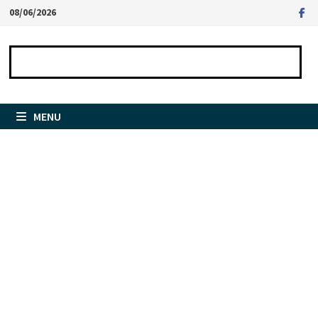
Passer
08/06/2026
au
contenu
MENU