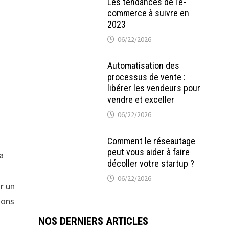
Les tendances de l’e-
commerce à suivre en
2023
06/22/2026
Automatisation des
processus de vente :
libérer les vendeurs pour
vendre et exceller
06/22/2026
Comment le réseautage
peut vous aider à faire
la
décoller votre startup ?
06/22/2026
ur un
ions
NOS DERNIERS ARTICLES