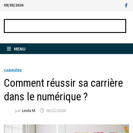
Passer
08/08/2026
au
contenu
MENU
CARRIÈRE
Comment réussir sa carrière
dans le numérique ?
par
Linda M.
06/22/2026