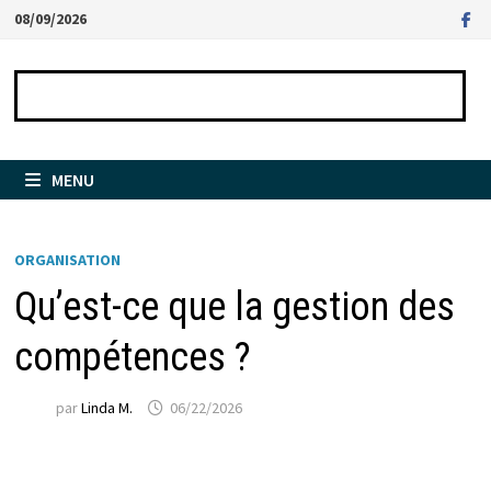
Passer
08/09/2026
au
contenu
MENU
ORGANISATION
Qu’est-ce que la gestion des
compétences ?
par
Linda M.
06/22/2026