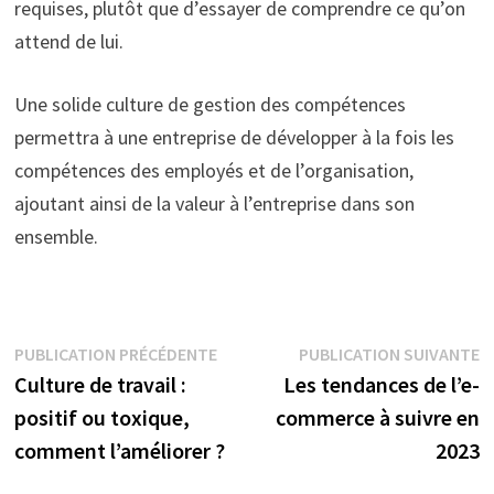
requises, plutôt que d’essayer de comprendre ce qu’on
attend de lui.
Une solide culture de gestion des compétences
permettra à une entreprise de développer à la fois les
compétences des employés et de l’organisation,
ajoutant ainsi de la valeur à l’entreprise dans son
ensemble.
Navigation
Publication
P
PUBLICATION PRÉCÉDENTE
PUBLICATION SUIVANTE
précédente :
s
Culture de travail :
Les tendances de l’e-
de
positif ou toxique,
commerce à suivre en
l’article
comment l’améliorer ?
2023