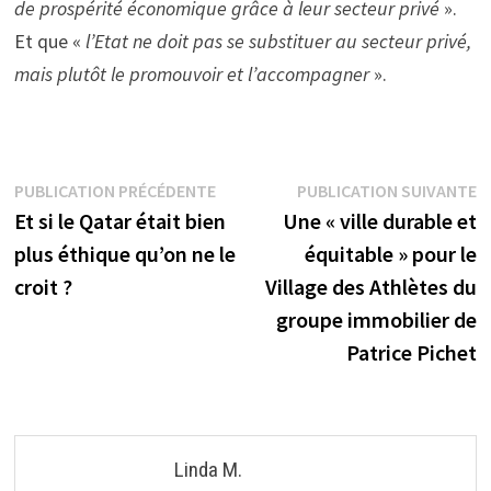
de prospérité économique grâce à leur secteur privé
».
Et que «
l’Etat ne doit pas se substituer au secteur privé,
mais plutôt le promouvoir et l’accompagner
».
Navigation
Publication
P
PUBLICATION PRÉCÉDENTE
PUBLICATION SUIVANTE
précédente :
s
Et si le Qatar était bien
Une « ville durable et
de
plus éthique qu’on ne le
équitable » pour le
l’article
croit ?
Village des Athlètes du
groupe immobilier de
Patrice Pichet
Linda M.