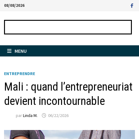
Passer
08/08/2026
au
contenu
MENU
ENTREPRENDRE
Mali : quand l’entrepreneuriat
devient incontournable
par
Linda M.
06/22/2026